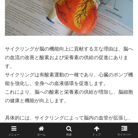
サイクリングが脳の機能向上に貢献する主な理由は、脳へ
の血流の改善と酸素および栄養素の供給の促進にありま
す。
サイクリングは有酸素運動の一種であり、心臓のポンプ機
能を強化し、全身への血液循環を促進します。
これにより、脳への酸素と栄養素の供給が増加し、脳細胞
の健康と機能が向上します。
具体的には、サイクリングによって脳内の血管が拡張し、
血流量が増加します。
これにより、脳細胞が必要とする酸素やグルコースなどの
メニュー
ホーム
検索
トップ
サイドバー