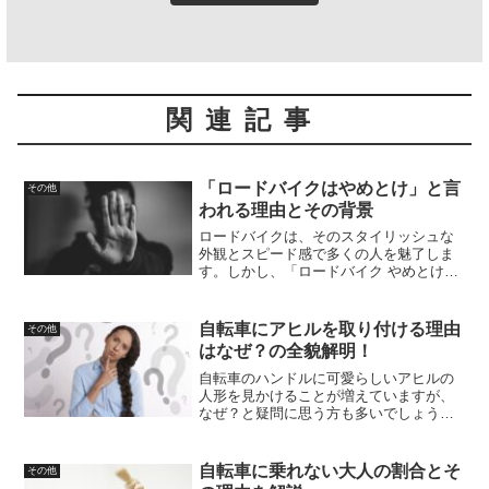
関連記事
「ロードバイクはやめとけ」と言
その他
われる理由とその背景
ロードバイクは、そのスタイリッシュな
外観とスピード感で多くの人を魅了しま
す。しかし、「ロードバイク やめとけ」
と検索しているあなたは、購入を検討中
か、既に所有しているが継続に疑問を抱
いているかもしれません。この記事で
自転車にアヒルを取り付ける理由
その他
は、ロードバイクを趣味と...
はなぜ？の全貌解明！
自転車のハンドルに可愛らしいアヒルの
人形を見かけることが増えていますが、
なぜ？と疑問に思う方も多いでしょう。
この現象は単なる流行にとどまらず、そ
の背後には多様な文化的、社会的要因が
存在します。この記事では、自転車にア
自転車に乗れない大人の割合とそ
その他
ヒルの人形を取り付ける理...