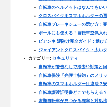
自転車のヘルメットはなんでもい
クロスバイク用スマホホルダーの
自転車ブレーキシューの選び方：
ボールにも使える！自転車空気入
ビアンキ 泥除け完全ガイド：選び
ジャイアントクロスバイク：太い
カテゴリー:
セキュリティ
自転車が警告なしで撤去!?対策と
自転車保険「弁護士特約」のメリ
自転車のスマホホルダーは違法？
自転車譲渡証明書どこでもらえる
盗難自転車が見つかる確率と対処