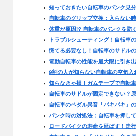
知っておきたい自転車のパンク見
自転車のグリップ交換：入らない
体重が原因!? 自転車のパンクを防
トラブルシューティング！自転車
慌てる必要なし！自転車のサドル
電動自転車の性能を最大限に引き
9割の人が知らない自転車の空気入
知らなきゃ損！ガムテープで自転
自転車のサドルが固定できない？
自転車のペダル異音「パキパキ」
パンク時の対処法：自転車を押し
ロードバイクの寿命を延ばす！走